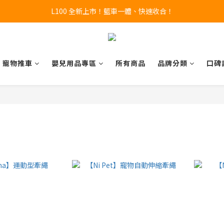
L100 全新上市！籃車一體、快速收合！
🔥全新 X100 中大型寵物推車熱賣中🔥 
A9 Plus 外出神器！舒適、安全、好收！
🔥全新 X100 中大型寵物推車熱賣中🔥 
寵物推車
嬰兒用品專區
所有商品
品牌分類
口碑