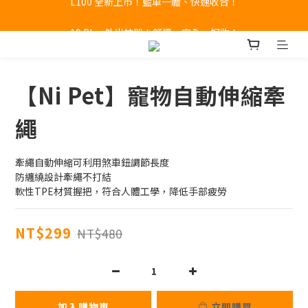
A9 Plus 外出神器！舒適、安全、好收！
🔥全新 X100 中大型寵物推車熱賣中🔥 
🔥全新 X100 中大型寵物推車熱賣中🔥 
【Ni Pet】寵物自動伸縮牽
繩
牽繩自動伸縮可利用煞車鈕調節長度
防纏繞設計牽繩不打結
軟性TPE材質握把，符合人體工學，降低手部疲勞
NT$299
NT$480
加入購物車
立即購買