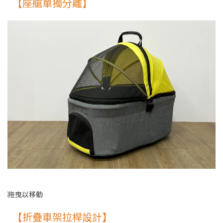
【座艙單獨分離】
【折疊車架拉桿設計】