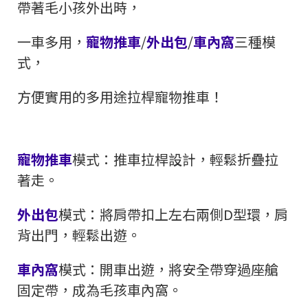
帶著毛小孩外出時，
一車多用，
寵物推車
/
外出包
/
車內窩
三種模
式，
方便實用的多用途拉桿寵物推車！
寵物推車
模式：推車拉桿設計，輕鬆折疊拉
著走。
外出包
模式：將肩帶扣上左右兩側D型環，肩
背出門，輕鬆出遊。
車內窩
模式：開車出遊，將安全帶穿過座艙
固定帶，成為毛孩車內窩。