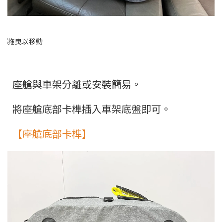
座艙與車架分離或安裝簡易。
將座艙底部卡榫插入車架底盤即可。
【座艙底部卡榫】