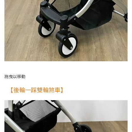
【後輪一踩雙輪煞車】