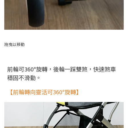
前輪可360°旋轉，後輪一踩雙煞，快速煞車
穩固不滑動。
【前輪轉向靈活可360°旋轉】