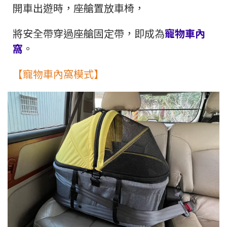
開車出遊時，座艙置放車椅，
將安全帶穿過座艙固定帶，即成為
寵物車內
窩
。
【寵物車內窩模式】