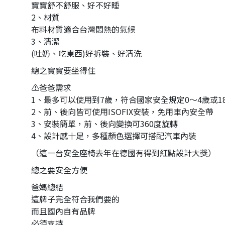
寶寶舒不舒服、好不好睡
2、材質
布料材質適合台灣悶熱的氣候
3、清潔
(吐奶、吃東西)好拆裝、好清洗
總之寶寶要坐得住
⚠️爸爸需求
1、最多可以使用到7歲，符合國家安全規定0～4歲或
2、前、後向皆可使用ISOFIX安裝，免用車內安全帶
3、安裝簡單，前、後向變換可360度旋轉
4、設計感十足，多種顏色選擇可搭配汽車內裝
（這一台安全座椅去年在德國有得到紅點設計大獎）
總之要安全方便
爸媽總結
這牌子完全符合我們要的
而且國內自有品牌
必須支持