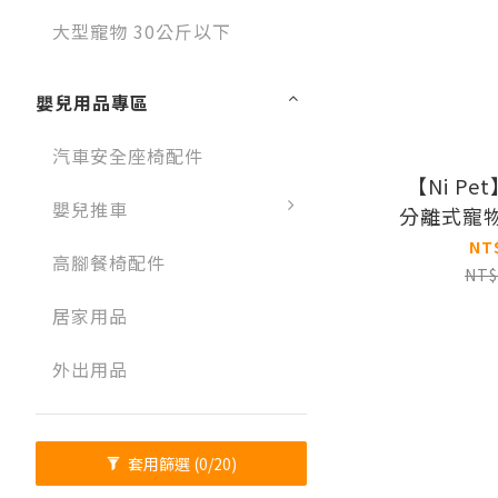
大型寵物 30公斤以下
嬰兒用品專區
汽車安全座椅配件
【Ni Pet
嬰兒推車
分離式寵
NT
高腳餐椅配件
NT$
居家用品
外出用品
套用篩選
(0/20)