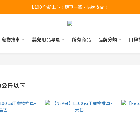
L100 全新上市！籃車一體、快速收合！
🔥全新 X100 中大型寵物推車熱賣中🔥 
A9 Plus 外出神器！舒適、安全、好收！
🔥全新 X100 中大型寵物推車熱賣中🔥 
寵物推車
嬰兒用品專區
所有商品
品牌分類
口碑
0公斤以下