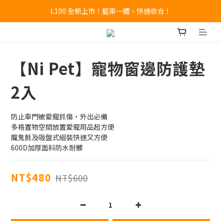
🔥全新 X100 中大型寵物推車熱賣中🔥 
A9 Plus 外出神器！舒適、安全、好收！
🔥全新 X100 中大型寵物推車熱賣中🔥 
【Ni Pet】寵物窗邊防護墊
2入
防止車門被愛寵抓傷，外出必備
多格置物空間放置愛寵用品超方便
魔鬼氈及吸盤式組裝快速又方便
600D加厚面料防水耐髒
NT$480
NT$600