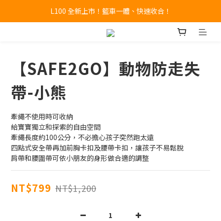
L100 全新上市！籃車一體、快速收合！
🔥全新 X100 中大型寵物推車熱賣中🔥 
A9 Plus 外出神器！舒適、安全、好收！
🔥全新 X100 中大型寵物推車熱賣中🔥 
【SAFE2GO】動物防走失
帶-小熊
牽繩不使用時可收納
給寶寶獨立和探索的自由空間
牽繩長度約100公分，不必擔心孩子突然跑太遠
四點式安全帶再加前胸卡扣及腰帶卡扣，讓孩子不易鬆脫
肩帶和腰圍帶可依小朋友的身形做合適的調整
NT$799
NT$1,200