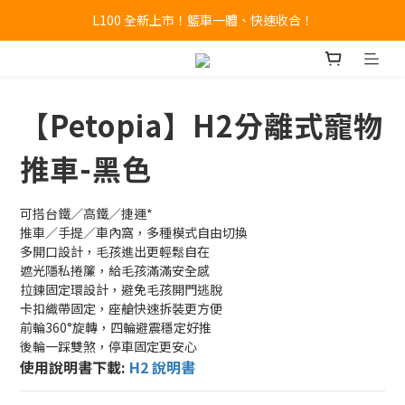
🔥全新 X100 中大型寵物推車熱賣中🔥 
A9 Plus 外出神器！舒適、安全、好收！
🔥全新 X100 中大型寵物推車熱賣中🔥 
【Petopia】H2分離式寵物
推車-黑色
可搭台鐵／高鐵／捷運*
推車／手提／車內窩，多種模式自由切換
多開口設計，毛孩進出更輕鬆自在
遮光隱私捲簾，給毛孩滿滿安全感
拉鍊固定環設計，避免毛孩開門逃脫
卡扣織帶固定，座艙快速拆裝更方便
前輪360°旋轉，四輪避震穩定好推
後輪一踩雙煞，停車固定更安心
使用說明書下載: 
H2 說明書