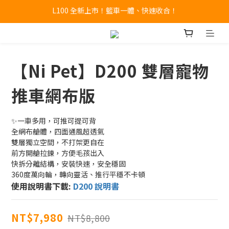
🔥全新 X100 中大型寵物推車熱賣中🔥 
A9 Plus 外出神器！舒適、安全、好收！
🔥全新 X100 中大型寵物推車熱賣中🔥 
【Ni Pet】D200 雙層寵物
推車網布版
✨一車多用，可推可提可背
全網布艙體，四面通風超透氣
雙層獨立空間，不打架更自在
前方開艙拉鍊，方便毛孩出入
快拆分離結構，安裝快速，安全穩固
360度萬向輪，轉向靈活、推行平穩不卡頓
使用說明書下載: 
D200 說明書
NT$7,980
NT$8,800