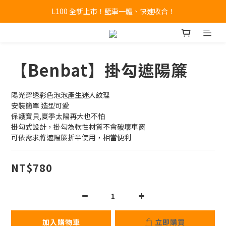
L100 全新上市！籃車一體、快速收合！
🔥全新 X100 中大型寵物推車熱賣中🔥 
A9 Plus 外出神器！舒適、安全、好收！
🔥全新 X100 中大型寵物推車熱賣中🔥 
【Benbat】掛勾遮陽簾
陽光穿透彩色泡泡產生迷人紋理
安裝簡單 造型可愛
保護寶貝,夏季太陽再大也不怕
掛勾式設計，掛勾為軟性材質不會破壞車窗
可依需求將遮陽簾折半使用，相當便利
NT$780
加入購物車
立即購買