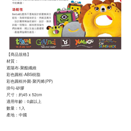
【商品規格】
材質：
遮陽布-聚酯纖維
彩色圓框-ABS樹脂
彩色圓框外圍-聚丙烯(PP)
掛勾-矽膠
尺寸：約45 x 52cm
適用年齡：0歲以上
數量：1入
產地：中國