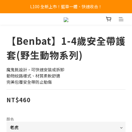
L100 全新上市！籃車一體、快速收合！
🔥全新 X100 中大型寵物推車熱賣中🔥 
A9 Plus 外出神器！舒適、安全、好收！
🔥全新 X100 中大型寵物推車熱賣中🔥 
【Benbat】1-4歲安全帶護
套(野生動物系列)
魔鬼氈設計，可快速安裝或拆卸
動物紋路樣式、材質柔軟舒適
完美包覆安全帶防止勒傷
NT$460
顏色