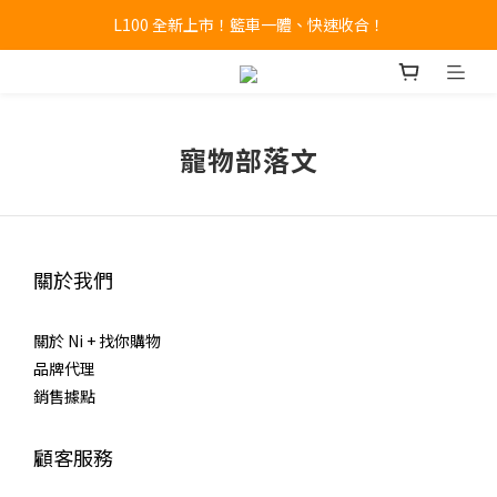
L100 全新上市！籃車一體、快速收合！
🔥全新 X100 中大型寵物推車熱賣中🔥 
A9 Plus 外出神器！舒適、安全、好收！
🔥全新 X100 中大型寵物推車熱賣中🔥 
寵物部落文
關於我們
關於 Ni + 找你購物
品牌代理
銷售據點
顧客服務