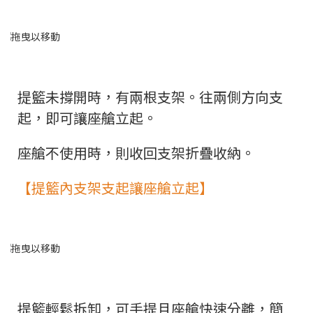
提籃未撐開時，有兩根支架。往兩側方向支
起，即可讓座艙立起。
座艙不使用時，則收回支架折疊收納。
【提籃內支架支起讓座艙立起】
提籃輕鬆拆卸，可手提且座艙快速分離，簡