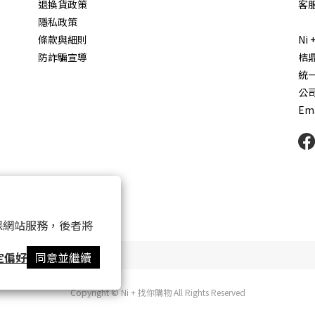
退換貨政策
客服
隱私政策
條款與細則
Ni
防詐騙宣導
桔
統一
公
Ema
 以確保網站服務，後者將
定偏好
同意並繼續
Copyright © Ni + 找你購物 All Rights Reserved