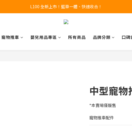
L100 全新上市！籃車一體、快速收合！
🔥全新 X100 中大型寵物推車熱賣中🔥 
A9 Plus 外出神器！舒適、安全、好收！
🔥全新 X100 中大型寵物推車熱賣中🔥 
寵物推車
嬰兒用品專區
所有商品
品牌分類
口碑
中型寵物
*本賣場僅販售
寵物推車配件